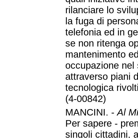
rilanciare lo svi
la fuga di persona
telefonia ed in g
se non ritenga o
mantenimento ed i
occupazione nel 
attraverso piani 
tecnologica rivolt
(4-00842)
MANCINI. -
Al M
Per sapere - pre
singoli cittadini,