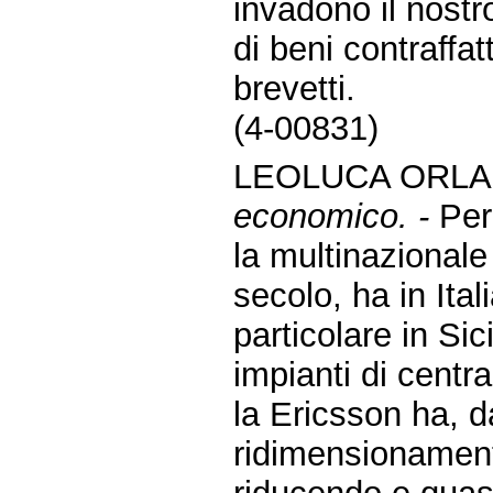
invadono il nost
di beni contraffat
brevetti.
(4-00831)
LEOLUCA ORLA
economico. -
Per
la multinazional
secolo, ha in Ital
particolare in Sic
impianti di centr
la Ericsson ha, d
ridimensionamento