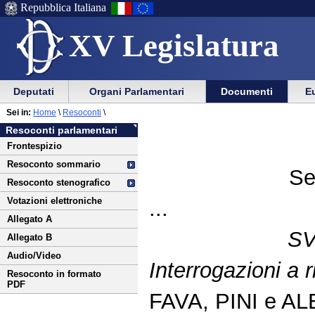
Repubblica Italiana
XV Legislatura
Menu
Vai
Menu
Vai
Deputati
Organi Parlamentari
Documenti
Eu
al
al
di
di
Vai
Menu
menu
Sei in:
Home
\
Resoconti
\
ausilio
navigazione
al
di
di
Resoconti parlamentari
alla
principale
contenuto
navigazione
sezione
Frontespizio
navigazione
principale
Resoconto sommario
Se
Resoconto stenografico
Votazioni elettroniche
...
Allegato A
S
Allegato B
Audio/Video
Interrogazioni a r
Resoconto in formato
PDF
FAVA, PINI e A