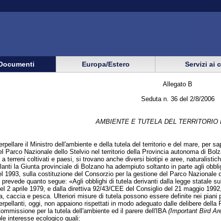
Documenti
Europa/Estero
Servizi ai 
Allegato B
Seduta n. 36 del 2/8/2006
AMBIENTE E TUTELA DEL TERRITORIO
terpellare il Ministro dell'ambiente e della tutela del territorio e del mare, per
l Parco Nazionale dello Stelvio nel territorio della Provincia autonoma di Bolz
a terreni coltivati e paesi, si trovano anche diversi biotipi e aree, naturalistic
ellanti la Giunta provinciale di Bolzano ha adempiuto soltanto in parte agli obbli
el 1993, sulla costituzione del Consorzio per la gestione del Parco Nazionale 
 prevede quanto segue: «Agli obblighi di tutela derivanti dalla legge statale su
 2 aprile 1979, e dalla direttiva 92/43/CEE del Consiglio del 21 maggio 1992, s
ra, caccia e pesca. Ulteriori misure di tutela possono essere definite nei pian
nterpellanti, oggi, non appaiono rispettati in modo adeguato dalle delibere della
ommissione per la tutela dell'ambiente ed il parere dell'IBA
(Important Bird Ar
le interesse ecologico quali: