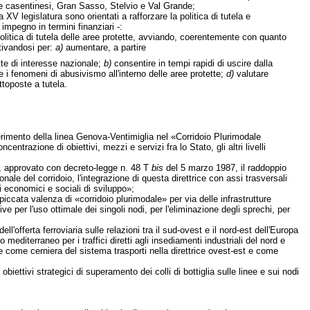
e casentinesi, Gran Sasso, Stelvio e Val Grande;
a XV legislatura sono orientati a rafforzare la politica di tutela e
impegno in termini finanziari -:
olitica di tutela delle aree protette, avviando, coerentemente con quanto
ttivandosi per:
a)
aumentare, a partire
tte di interesse nazionale;
b)
consentire in tempi rapidi di uscire dalla
e i fenomeni di abusivismo all'interno delle aree protette;
d)
valutare
ttoposte a tutela.
serimento della linea Genova-Ventimiglia nel «Corridoio Plurimodale
razione di obiettivi, mezzi e servizi fra lo Stato, gli altri livelli
ti, approvato con decreto-legge n. 48 T
bis
del 5 marzo 1987, il raddoppio
le del corridoio, l'integrazione di questa direttrice con assi trasversali
ti economici e sociali di sviluppo»;
cata valenza di «corridoio plurimodale» per via delle infrastrutture
ve per l'uso ottimale dei singoli nodi, per l'eliminazione degli sprechi, per
'offerta ferroviaria sulle relazioni tra il sud-ovest e il nord-est dell'Europa
editerraneo per i traffici diretti agli insediamenti industriali del nord e
 come cerniera del sistema trasporti nella direttrice ovest-est e come
biettivi strategici di superamento dei colli di bottiglia sulle linee e sui nodi