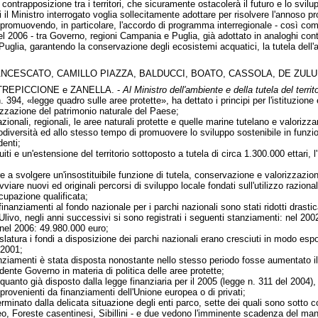
ntrapposizione tra i territori, che sicuramente ostacolerà il futuro e lo svilup
 il Ministro interrogato voglia sollecitamente adottare per risolvere l'annoso pr
romuovendo, in particolare, l'accordo di programma interregionale - così come pi
el 2006 - tra Governo, regioni Campania e Puglia, già adottato in analoghi conte
a Puglia, garantendo la conservazione degli ecosistemi acquatici, la tutela dell'a
NCESCATO, CAMILLO PIAZZA, BALDUCCI, BOATO, CASSOLA, DE ZULUE
TREPICCIONE e ZANELLA. -
Al Ministro dell'ambiente e della tutela del territ
394, «legge quadro sulle aree protette», ha dettato i principi per l'istituzione 
izzazione del patrimonio naturale del Paese;
zionali, regionali, le aree naturali protette e quelle marine tutelano e valoriz
odiversità ed allo stesso tempo di promuovere lo sviluppo sostenibile in funzione 
denti;
iti e un'estensione del territorio sottoposto a tutela di circa 1.300.000 ettari, l'
ltre a svolgere un'insostituibile funzione di tutela, conservazione e valorizzazi
viare nuovi ed originali percorsi di sviluppo locale fondati sull'utilizzo razion
cupazione qualificata;
 finanziamenti al fondo nazionale per i parchi nazionali sono stati ridotti dras
'Ulivo, negli anni successivi si sono registrati i seguenti stanziamenti: nel 2
nel 2006: 49.980.000 euro;
islatura i fondi a disposizione dei parchi nazionali erano cresciuti in modo es
 2001;
tanziamenti è stata disposta nonostante nello stesso periodo fosse aumentato i
dente Governo in materia di politica delle aree protette;
quanto già disposto dalla legge finanziaria per il 2005 (legge n. 311 del 2004),
 provenienti da finanziamenti dell'Unione europea o di privati;
erminato dalla delicata situazione degli enti parco, sette dei quali sono sot
, Foreste casentinesi, Sibillini - e due vedono l'imminente scadenza del mand