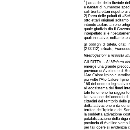
1) area del delta fluviale d
e
habitat
di numerose specie 
soli trenta ettari rispetto ai
2) l'area delle paludi di «
otto ettari originari soltan
intende adibire a zone artigia
quale giudizio dia il Governo
interpellato si è ripetutame
quali iniziative, nell'ambito
gli obblighi di tutela, citat
(2-00112) «Boato, Francesca
Interrogazioni a risposta i
GIUDITTA. -
Al Ministro del
emerge una grande preoccupaz
province di Avellino e di B
l'Ato Calore Irpino custodisc
più volte l'Ato Calore Irpin
158 del decreto legislativo 
all'ecosistema dei fiumi in
tale fenomeno ha raggiunto o
l'attivazione dell'accordo d
cittadini del territorio dell
detta attivazione è da consi
territori dell'Irpinia e del Sa
la suddetta attivazione cost
potabilizzazione della diga
provincia di Avellino verso 
per tali opere si evidenzia 