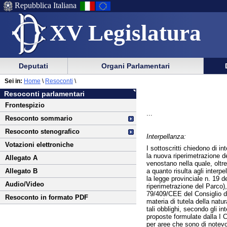
Repubblica Italiana
XV Legislatura
Menu
Vai
Menu
Vai
Deputati
Organi Parlamentari
al
al
di
di
Vai
Menu
menu
Sei in:
Home
\
Resoconti
\
ausilio
navigazione
al
di
di
Resoconti parlamentari
alla
principale
contenuto
navigazione
sezione
Frontespizio
navigazione
principale
...
Resoconto sommario
Resoconto stenografico
Interpellanza:
Votazioni elettroniche
I sottoscritti chiedono di in
la nuova riperimetrazione de
Allegato A
venostano nella quale, oltre 
a quanto risulta agli interp
Allegato B
la legge provinciale n. 19 d
Audio/Video
riperimetrazione del Parco),
79/409/CEE del Consiglio del
Resoconto in formato PDF
materia di tutela della natu
tali obblighi, secondo gli i
proposte formulate dalla I C
per aree che sono di notevo