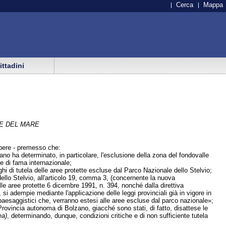
Cerca
Mappa
cittadini
 E DEL MARE
 sapere - premesso che:
ano ha determinato, in particolare, l'esclusione della zona del fondovalle
he di fama internazionale;
ghi di tutela delle aree protette escluse dal Parco Nazionale dello Stelvio;
dello Stelvio, all'articolo 19, comma 3, (concernente la nuova
lle aree protette 6 dicembre 1991, n. 394, nonché dalla direttiva
i adempie mediante l'applicazione delle leggi provinciali già in vigore in
i paesaggistici che, verranno estesi alle aree escluse dal parco nazionale»;
 Provincia autonoma di Bolzano, giacché sono stati, di fatto, disattese le
ea)
, determinando, dunque, condizioni critiche e di non sufficiente tutela