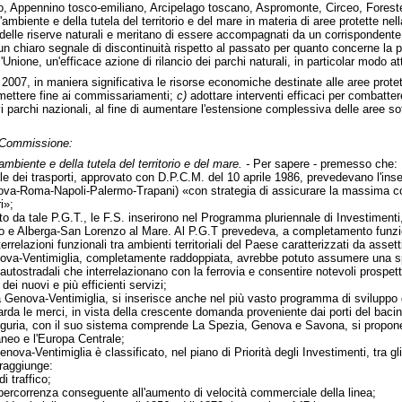
zo, Appennino tosco-emiliano, Arcipelago toscano, Aspromonte, Circeo, Forest
ll'ambiente e della tutela del territorio e del mare in materia di aree protette nell
delle riserve naturali e meritano di essere accompagnati da un corrispondente 
un chiaro segnale di discontinuità rispetto al passato per quanto concerne la p
Unione, un'efficace azione di rilancio dei parchi naturali, in particolar modo a
il 2007, in maniera significativa le risorse economiche destinate alle aree prote
mettere fine ai commissariamenti;
c)
adottare interventi efficaci per combatter
uovi parchi nazionali, al fine di aumentare l'estensione complessiva delle aree so
n Commissione:
'ambiente e della tutela del territorio e del mare. -
Per sapere - premesso che:
ale dei trasporti, approvato con D.P.C.M. del 10 aprile 1986, prevedevano l'in
va-Roma-Napoli-Palermo-Trapani) «con strategia di assicurare la massima concent
i»;
lito da tale P.G.T., le F.S. inserirono nel Programma pluriennale di Investimen
no e Alberga-San Lorenzo al Mare. Al P.G.T prevedeva, a completamento funziona
rrelazioni funzionali tra ambienti territoriali del Paese caratterizzati da asset
enova-Ventimiglia, completamente raddoppiata, avrebbe potuto assumere una spic
autostradali che interrelazionano con la ferrovia e consentire notevoli prospetti
ei nuovi e più efficienti servizi;
a Genova-Ventimiglia, si inserisce anche nel più vasto programma di sviluppo dell
arda le merci, in vista della crescente domanda proveniente dai porti del bacino m
a Liguria, con il suo sistema comprende La Spezia, Genova e Savona, si propone
aneo e l'Europa Centrale;
ova-Ventimiglia è classificato, nel piano di Priorità degli Investimenti, tra gli o
 raggiunge:
i traffico;
i percorrenza conseguente all'aumento di velocità commerciale della linea;