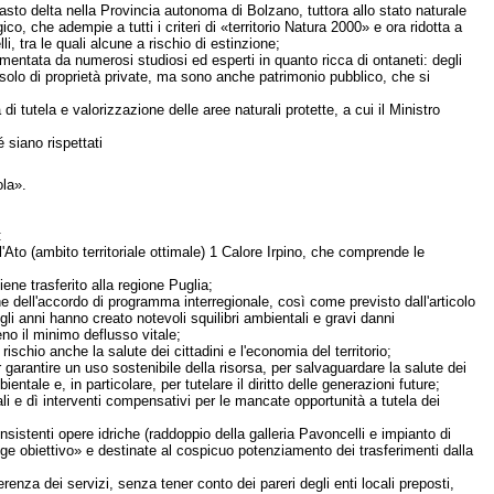
vasto delta nella Provincia autonoma di Bolzano, tuttora allo stato naturale
o, che adempie a tutti i criteri di «territorio Natura 2000» e ora ridotta a
i, tra le quali alcune a rischio di estinzione;
mentata da numerosi studiosi ed esperti in quanto ricca di ontaneti: degli
o solo di proprietà private, ma sono anche patrimonio pubblico, che si
di tutela e valorizzazione delle aree naturali protette, a cui il Ministro
 siano rispettati
ola».
:
'Ato (ambito territoriale ottimale) 1 Calore Irpino, che comprende le
iene trasferito alla regione Puglia;
ne dell'accordo di programma interregionale, così come previsto dall'articolo
gli anni hanno creato notevoli squilibri ambientali e gravi danni
no il minimo deflusso vitale;
ischio anche la salute dei cittadini e l'economia del territorio;
garantire un uso sostenibile della risorsa, per salvaguardare la salute dei
entale e, in particolare, per tutelare il diritto delle generazioni future;
li e dì interventi compensativi per le mancate opportunità a tutela dei
nsistenti opere idriche (raddoppio della galleria Pavoncelli e impianto di
ge obiettivo» e destinate al cospicuo potenziamento dei trasferimenti dalla
enza dei servizi, senza tener conto dei pareri degli enti locali preposti,