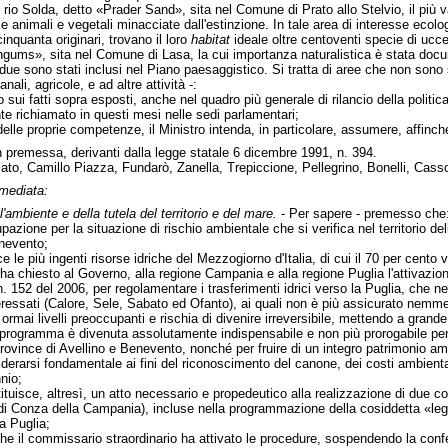
el rio Solda, detto «Prader Sand», sita nel Comune di Prato allo Stelvio, il più 
animali e vegetali minacciate dall'estinzione. In tale area di interesse ecologic
 cinquanta originari, trovano il loro
habitat
ideale oltre centoventi specie di uccell
Schgums», sita nel Comune di Lasa, la cui importanza naturalistica è stata docu
to due sono stati inclusi nel Piano paesaggistico. Si tratta di aree che non son
nali, agricole, e ad altre attività -:
 sui fatti sopra esposti, anche nel quadro più generale di rilancio della politica 
nte richiamato in questi mesi nelle sedi parlamentari;
 delle proprie competenze, il Ministro intenda, in particolare, assumere, affinché
i in premessa, derivanti dalla legge statale 6 dicembre 1991, n. 394.
to, Camillo Piazza, Fundarò, Zanella, Trepiccione, Pellegrino, Bonelli, Cass
mmediata:
l'ambiente e della tutela del territorio e del mare.
- Per sapere - premesso che
ione per la situazione di rischio ambientale che si verifica nel territorio dell
enevento;
e le più ingenti risorse idriche del Mezzogiorno d'Italia, di cui il 70 per cento v
o ha chiesto al Governo, alla regione Campania e alla regione Puglia l'attivazio
n. 152 del 2006, per regolamentare i trasferimenti idrici verso la Puglia, che ne
teressati (Calore, Sele, Sabato ed Ofanto), ai quali non è più assicurato nemme
rmai livelli preoccupanti e rischia di divenire irreversibile, mettendo a grande r
i programma è divenuta assolutamente indispensabile e non più prorogabile per 
e province di Avellino e Benevento, nonché per fruire di un integro patrimonio ambi
derarsi fondamentale ai fini del riconoscimento del canone, dei costi ambienta
nnio;
ituisce, altresì, un atto necessario e propedeutico alla realizzazione di due co
 di Conza della Campania), incluse nella programmazione della cosiddetta «leg
la Puglia;
che il commissario straordinario ha attivato le procedure, sospendendo la confer