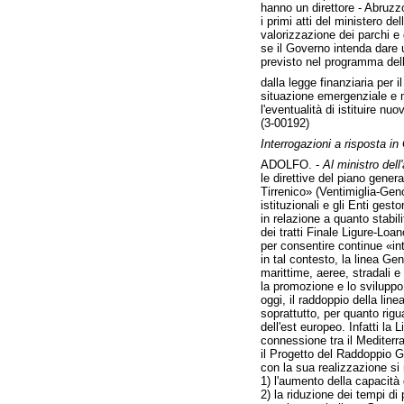
hanno un direttore - Abruz
i primi atti del ministero de
valorizzazione dei parchi e 
se il Governo intenda dare 
previsto nel programma dell'
dalla legge finanziaria per 
situazione emergenziale e 
l'eventualità di istituire n
(3-00192)
Interrogazioni a risposta i
ADOLFO. -
Al ministro dell
le direttive del piano gener
Tirrenico» (Ventimiglia-Geno
istituzionali e gli Enti gestor
in relazione a quanto stabi
dei tratti Finale Ligure-Loa
per consentire continue «inte
in tal contesto, la linea G
marittime, aeree, stradali e 
la promozione e lo sviluppo d
oggi, il raddoppio della line
soprattutto, per quanto rigu
dell'est europeo. Infatti l
connessione tra il Mediterr
il Progetto del Raddoppio Gen
con la sua realizzazione si
1) l'aumento della capacità d
2) la riduzione dei tempi d