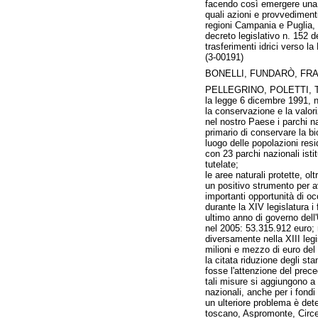
facendo così emergere una co
quali azioni e provvedimenti
regioni Campania e Puglia, p
decreto legislativo n. 152 d
trasferimenti idrici verso l
(3-00191)
BONELLI, FUNDARÒ, FRA
PELLEGRINO, POLETTI, 
la legge 6 dicembre 1991, n. 
la conservazione e la valor
nel nostro Paese i parchi na
primario di conservare la bi
luogo delle popolazioni resi
con 23 parchi nazionali istitu
tutelate;
le aree naturali protette, o
un positivo strumento per av
importanti opportunità di oc
durante la XIV legislatura i
ultimo anno di governo dell
nel 2005: 53.315.912 euro; 
diversamente nella XIII leg
milioni e mezzo di euro del
la citata riduzione degli s
fosse l'attenzione del prece
tali misure si aggiungono a 
nazionali, anche per i fondi
un ulteriore problema è det
toscano, Aspromonte, Circeo