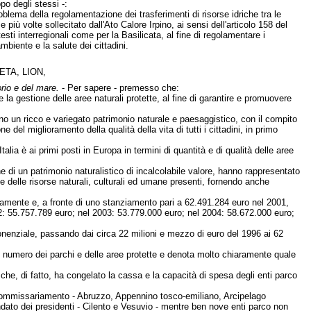
po degli stessi -:
oblema della regolamentazione dei trasferimenti di risorse idriche tra le
ù volte sollecitato dall'Ato Calore Irpino, ai sensi dell'articolo 158 del
sti interregionali come per la Basilicata, al fine di regolamentare i
mbiente e la salute dei cittadini.
TA, LION,
orio e del mare.
- Per sapere - premesso che:
e la gestione delle aree naturali protette, al fine di garantire e promuovere
zano un ricco e variegato patrimonio naturale e paesaggistico, con il compito
del miglioramento della qualità della vita di tutti i cittadini, in primo
Italia è ai primi posti in Europa in termini di quantità e di qualità delle aree
one di un patrimonio naturalistico di incalcolabile valore, hanno rappresentato
ale delle risorse naturali, culturali ed umane presenti, fornendo anche
ticamente e, a fronte di uno stanziamento pari a 62.491.284 euro nel 2001,
002: 55.757.789 euro; nel 2003: 53.779.000 euro; nel 2004: 58.672.000 euro;
ponenziale, passando dai circa 22 milioni e mezzo di euro del 1996 ai 62
l numero dei parchi e delle aree protette e denota molto chiaramente quale
 che, di fatto, ha congelato la cassa e la capacità di spesa degli enti parco
to commissariamento - Abruzzo, Appennino tosco-emiliano, Arcipelago
ato dei presidenti - Cilento e Vesuvio - mentre ben nove enti parco non