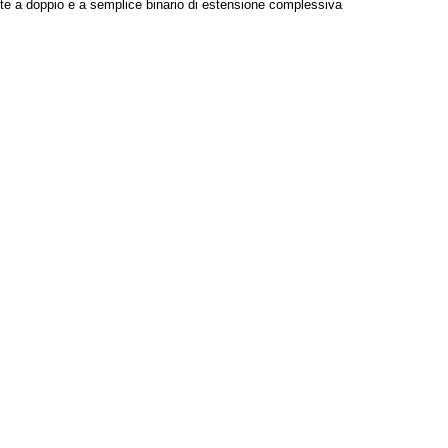
atte a doppio e a semplice binario di estensione complessiva
are incrementi significativi del traffico sia merci che passeggeri. In tempi
ionali distinte e successive:
 marzo 2005 -:
tecnologiche;
serimento della linea Genova-Ventimiglia nel «Corridoio Plurimodale
razione di obiettivi, mezzi e servizi fra lo Stato, gli altri livelli
i, approvato con decreto-legge n. 48 T. bis del 05 marzo 1987, il raddoppio
e del corridoio, l'integrazione di questa direttrice con assi trasversali