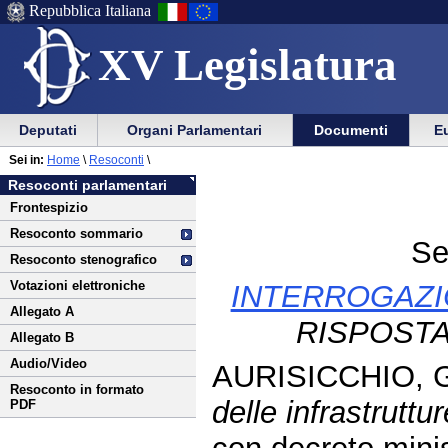
Repubblica Italiana
XV Legislatura
Menu
Vai
Menu
Vai
Deputati
Organi Parlamentari
Documenti
Eu
al
al
di
di
Vai
Menu
menu
Sei in:
Home
\
Resoconti
\
ausilio
navigazione
al
di
di
Resoconti parlamentari
alla
principale
contenuto
navigazione
sezione
Frontespizio
navigazione
principale
Resoconto sommario
Se
Resoconto stenografico
Votazioni elettroniche
INTERROGAZI
Allegato A
RISPOSTA
Allegato B
Audio/Video
AURISICCHIO, G
Resoconto in formato
delle infrastruttur
PDF