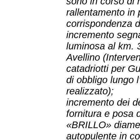
sono in corso di 
rallentamento in p
corrispondenza di 
incremento segnal
luminosa al km. 
Avellino (Interve
catadriotti per G
di obbligo lungo l
realizzato);
incremento dei del
fornitura e posa
«BRILLO» diamet
autopulente in cor