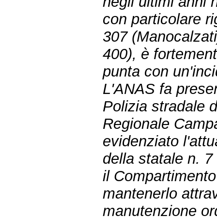
negli ultimi anni 
con particolare r
307 (Manocalzati
400), è fortemente
punta con un'inci
L'ANAS fa present
Polizia stradale 
Regionale Campa
evidenziato l'att
della statale n. 7
il Compartimento
mantenerlo attrav
manutenzione ordi