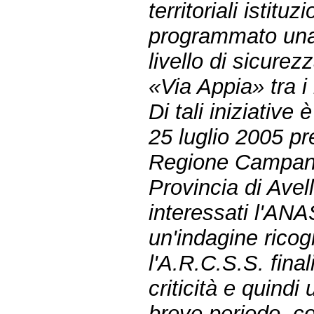
territoriali istit
programmato una s
livello di sicurez
«Via Appia» tra 
Di tali iniziativ
25 luglio 2005 pr
Regione Campania
Provincia di Ave
interessati l'AN
un'indagine ricog
l'A.R.C.S.S. fina
criticità e quindi
breve periodo, c