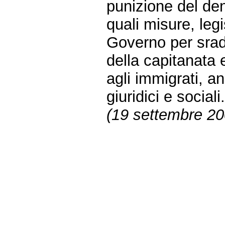
punizione del den
quali misure, legi
Governo per srad
della capitanata
agli immigrati, anc
giuridici e social
(19 settembre 20
Fine
Vai
al
contenuto
menu
di
navigazione
principale