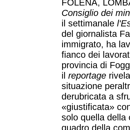
FOLENA, LOMBA
Consiglio dei mini
il settimanale
l'E
del giornalista Fa
immigrato, ha la
fianco dei lavora
provincia di Fogg
il
reportage
rivela
situazione peral
derubricata a sfr
«giustificata» con
solo quella della 
quadro della comp