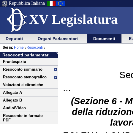
Repubblica Italiana
XV Legislatura
Menu
Vai
Menu
Vai
Deputati
Organi Parlamentari
Documenti
Eu
al
al
di
di
Vai
Menu
menu
Sei in:
Home
\
Resoconti
\
ausilio
navigazione
al
di
di
Resoconti parlamentari
alla
principale
contenuto
navigazione
sezione
Frontespizio
navigazione
principale
Resoconto sommario
Sed
Resoconto stenografico
Votazioni elettroniche
...
Allegato A
(Sezione 6 - M
Allegato B
Audio/Video
della riduzion
Resoconto in formato
lavor
PDF