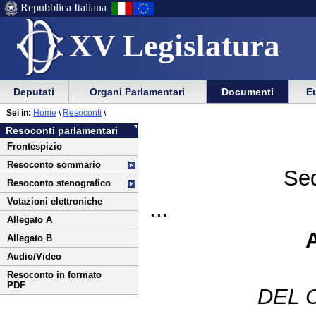
Repubblica Italiana
XV Legislatura
Menu
Vai
Menu
Vai
Deputati
Organi Parlamentari
Documenti
Eu
al
al
di
di
Vai
Menu
menu
Sei in:
Home
\
Resoconti
\
ausilio
navigazione
al
di
di
Resoconti parlamentari
alla
principale
contenuto
navigazione
sezione
Frontespizio
navigazione
principale
Resoconto sommario
Sed
Resoconto stenografico
Votazioni elettroniche
...
Allegato A
Allegato B
Audio/Video
Resoconto in formato
PDF
DEL 