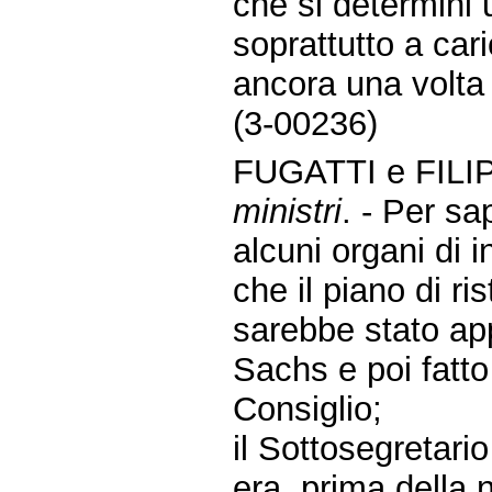
che si determini 
soprattutto a car
ancora una volta 
(3-00236)
FUGATTI e FILIP
ministri
. - Per s
alcuni organi di 
che il piano di r
sarebbe stato ap
Sachs e poi fatto
Consiglio;
il Sottosegretar
era, prima della