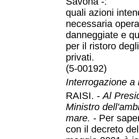
Savona -:
quali azioni inte
necessaria opera 
danneggiate e qu
per il ristoro deg
privati.
(5-00192)
Interrogazione a r
RAISI. -
Al Presid
Ministro dell'ambi
mare. -
Per saper
con il decreto de