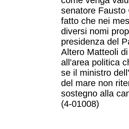
come venga valuta
senatore Fausto 
fatto che nei me
diversi nomi prop
presidenza del Pa
Altero Matteoli d
all'area politica
se il ministro del
del mare non riten
sostegno alla can
(4-01008)
Fine
Vai