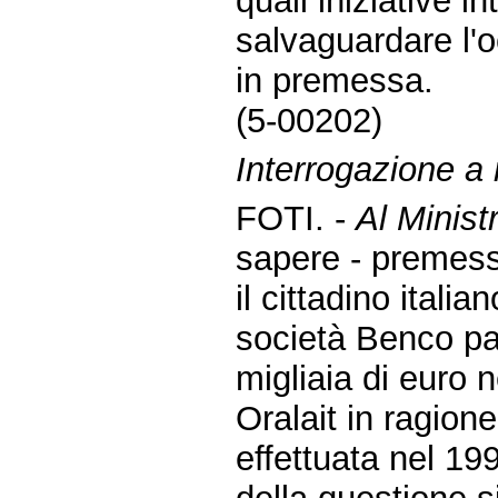
quali iniziative 
salvaguardare l'o
in premessa.
(5-00202)
Interrogazione a r
FOTI. -
Al Minist
sapere - premes
il cittadino itali
società Benco pa
migliaia di euro n
Oralait in ragione
effettuata nel 19