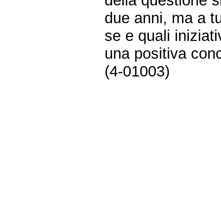
della questione si
due anni, ma a tut
se e quali inizia
una positiva conc
(4-01003)
Fine
Vai
al
contenuto
menu
di
navigazione
principale