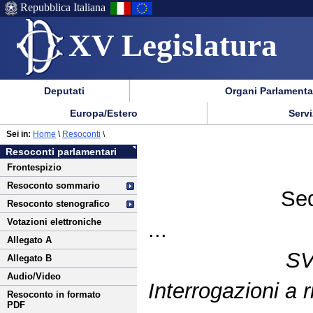
Repubblica Italiana
XV Legislatura
Menu
Vai
Menu
Vai
Deputati
Organi Parlamenta
al
al
di
di
Menu
menu
Europa/Estero
Serviz
ausilio
navigazione
di
di
Vai
alla
principale
Sei in:
Home
\
Resoconti
\
navigazione
sezione
al
navigazione
principale
Resoconti parlamentari
contenuto
Frontespizio
Resoconto sommario
Sed
Resoconto stenografico
Votazioni elettroniche
...
Allegato A
S
Allegato B
Audio/Video
Interrogazioni a
Resoconto in formato
PDF