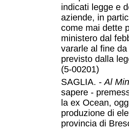
indicati legge e d
aziende, in parti
come mai dette p
ministero dal feb
vararle al fine d
previsto dalla le
(5-00201)
SAGLIA. -
Al Min
sapere - premes
la ex Ocean, oggi
produzione di ele
provincia di Bres