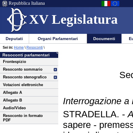
Repubblica Italiana
XV Legislatura
Menu
Vai
Menu
Vai
Deputati
Organi Parlamentari
Documenti
Eu
al
al
di
di
Vai
Menu
menu
Sei in:
Home
\
Resoconti
\
ausilio
navigazione
al
di
di
Resoconti parlamentari
alla
principale
contenuto
navigazione
sezione
Frontespizio
navigazione
principale
Resoconto sommario
Sed
Resoconto stenografico
Votazioni elettroniche
Allegato A
Interrogazione a
Allegato B
Audio/Video
STRADELLA. -
A
Resoconto in formato
PDF
sapere - premes