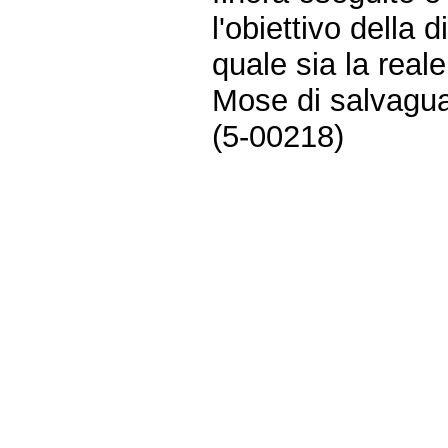
l'obiettivo della 
quale sia la real
Mose di salvagua
(5-00218)
Fine
Vai
al
contenuto
menu
di
navigazione
principale