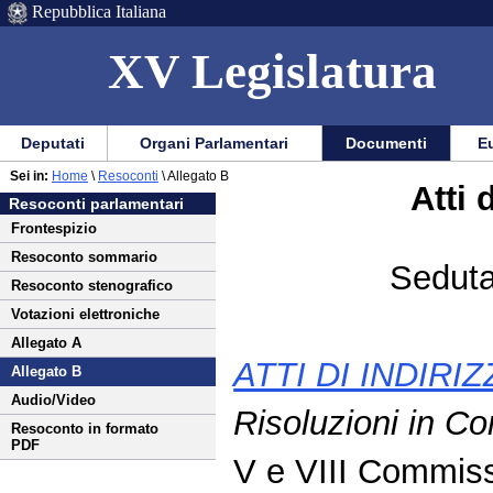
Repubblica Italiana
XV Legislatura
Menu
Vai
Menu
Vai
Deputati
Organi Parlamentari
Documenti
Eu
al
al
di
di
Vai
Menu
menu
Sei in:
Home
\
Resoconti
\ Allegato B
ausilio
navigazione
Atti 
al
di
di
Resoconti parlamentari
alla
principale
contenuto
navigazione
sezione
Frontespizio
navigazione
principale
Resoconto sommario
Seduta
Resoconto stenografico
Votazioni elettroniche
Allegato A
ATTI DI INDIRI
Allegato B
Audio/Video
Risoluzioni in C
Resoconto in formato
PDF
V e VIII Commis