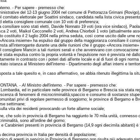
itta:
nterno. -
Per sapere - premesso che:
inistrative del 12-13 giugno 2004 nel comune di Pettorazza Grimani (Rovigo), 
l comitato elettorale per Soattini sindaco, candidata nella lista civica presen
eletta consigliere comunale con 10 voti di preferenza;
a consiliare sono stati eletti, Davide Nonnato 19 voti (ora vice sindaco), Pa
ca 2 voti, Maikol Cecconello 2 voti, Andrea Chiorboli 1 voto (attualmente as
to costituito il 2 luglio 2004 nella prima seduta, così come uscito dalle urne 
 «Ancora insieme» ha espulso dal gruppo della maggioranza consiliare il consigl
sta all'interrogante durante una delle riunioni che il gruppo «Ancora insieme» 
 consigliere Mancin a tali riunioni serali e che avvenivano con convocazione 
 è stata espulsa contro la propria volontà e l'espulsione non è prevista né da
amente in contrasto con i poteri dati all'ente locale e al di fuori di ogni norma 
to istanza al Ministero dell'interno - Dipartimento degli affari interni e territo
sposta a tale quesito e, in caso affermativo, se abbia ritenuto illegittima la sit
ONTANA. -
Al Ministro dell'interno. -
Per sapere - premesso che:
n Lombardia, ed in particolare nelle province di Bergamo e Brescia sia stata r
escenza di fenomeni di microcriminalità;spaccio e consumo di sostanze stupef
acomunitari privi di regolare permesso di soggiorno; le province di Bergamo e B
rse settimane;
ulla vita dei residenti provocando un forte allarme sociale;
e, che solo in provincia di Bergamo ha raggiunto le 70 mila unità, connesso con
riminalità, sono all'ordine del giorno;
a e Carabinieri presenti in provincia di Bergamo (14,9 ogni diecimila abitanti) è
 decima provincia in Italia per densità di popolazione;
ganico di agenti in servizio in Provincia di Bergamo non risulta più adeguato r