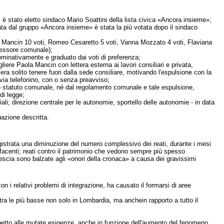
è stato eletto sindaco Mario Soattini della lista civica «Ancora insieme»;
tata dal gruppo «Ancora insieme» è stata la più votata dopo il sindaco
ola Mancin 10 voti, Romeo Cesaretto 5 voti, Vanna Mozzato 4 voti, Flaviana
sessore comunale);
nominativamente e graduato dai voti di preferenza;
iere Paola Mancin con lettera esterna ai lavori consiliari e privata,
era solito tenere fuori dalla sede consiliare, motivando l'espulsione con la
via telefonino, con o senza preavviso;
llo statuto comunale, né dal regolamento comunale e tale espulsione,
di legge;
riali; direzione centrale per le autonomie, sportello delle autonomie - in data
uazione descritta.
egistrata una diminuzione del numero complessivo dei reati, durante i mesi
acenti; reati contro il patrimonio che vedono sempre più spesso
rescia sono balzate agli «onori della cronaca» a causa dei gravissimi
 i relativi problemi di integrazione, ha causato il formarsi di aree
 tra le più basse non solo in Lombardia, ma anchein rapporto a tutto il
ispetto alle mutate esigenze, anche in funzione dell'aumento del fenomeno