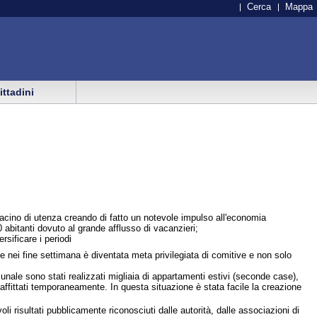
Cerca
Mappa
cittadini
 bacino di utenza creando di fatto un notevole impulso all'economia
 abitanti dovuto al grande afflusso di vacanzieri;
rsificare i periodi
e nei fine settimana è diventata meta privilegiata di comitive e non solo
unale sono stati realizzati migliaia di appartamenti estivi (seconde case),
 affittati temporaneamente. In questa situazione è stata facile la creazione
li risultati pubblicamente riconosciuti dalle autorità, dalle associazioni di