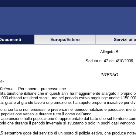
Documenti
Europa/Estero
Servizi ai 
Allegato B
Seduta n. 47 del 4/10/2006
INTERNO
le:
'interno. -
Per sapere - premesso che:
ità turistiche italiane che in questi anni ha maggiormente allargato il proprio
.000 abitanti residenti stabili, ma nel periodo estivo raggiunge anche i 150.000
tà, grazie al grande lavoro di promozione, ha saputo proporre iniziative per dive
tanto si contano numerosissime presenze nel periodo natalizio e pasquale, mentr
 popolazione variabile durante tutto il corso dell'anno;
apprensione nella popolazione è rappresentato dal fatto che sul territorio com
itorio che durante il periodo invernale si svuotano o solo in pochi casi vengono
15 settembre gode del servizio di un posto di polizia estivo, che produce notevo