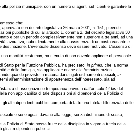
 alla polizia municipale, con un numero di agenti sufficienti e garantire la
remesso che:
ità, approvato con decreto legislativo 26 marzo 2001, n. 151, prevede
azioni pubbliche di cui all'articolo 1, comma 2, del decreto legislativo 30
onato e per un periodo complessivamente non superiore a tre anni, ad una
ttività lavorativa, subordinatamente alla sussistenza di un posto vacante e
 e destinazione. L'eventuale dissenso deve essere motivato. L'assenso o il
na mobilità «esterna», ha ritenuto di non doverla applicare al personale
 di Stato per la Funzione Pubblica, ha precisato:
in primis,
che la norma
nità e della famiglia, sia applicabile anche alle Amministrazioni
ando quando previsto in materia dai singoli ordinamenti speciali,
in
terni all'amministrazione di appartenenza dell'interessato, sia ad
'istanza di assegnazione temporanea prevista dall'articolo 42-
bis
del
a non applicabilità di tale disposizioni ai dipendenti della Polizia di
 gli altri dipendenti pubblici comporta di fatto una tutela differenziata delle
tà sociale e sono uguali davanti alla legge, senza distinzione di sesso,
a Polizia di Stato possa fruire della disciplina in vigore a tutela della
 gli altri dipendenti pubblici.