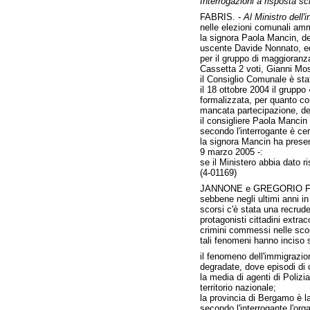
Interrogazioni a risposta scr
FABRIS. -
Al Ministro dell'i
nelle elezioni comunali amm
la signora Paola Mancin, de
uscente Davide Nonnato, ed 
per il gruppo di maggioranz
Cassetta 2 voti, Gianni Mos
il Consiglio Comunale è sta
il 18 ottobre 2004 il gruppo
formalizzata, per quanto con
mancata partecipazione, del
il consigliere Paola Mancin
secondo l'interrogante è cert
la signora Mancin ha presenta
9 marzo 2005 -:
se il Ministero abbia dato ri
(4-01169)
JANNONE e GREGORIO F
sebbene negli ultimi anni i
scorsi c'è stata una recrud
protagonisti cittadini extr
crimini commessi nelle sco
tali fenomeni hanno inciso s
il fenomeno dell'immigrazion
degradate, dove episodi di c
la media di agenti di Polizi
territorio nazionale;
la provincia di Bergamo è la
secondo l'interrogante l'or