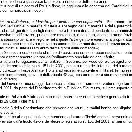
e ne chiedono a gran voce la presenza nel corso dell'intero anno -:
tituzione di un posto di Polizia fisso, in aggiunta alla caserma dei Carabinieri e
i e dei numerosissimi ospiti.
nistro dell'interno, al Ministro per i diritti e le pari opportunità. -
Per sapere - p
zioni legislative in materia di tutela e sostegno della maternità e della patern
he: «Il genitore con figli minori fino a tre anni di età dipendente di amministr
essive modificazioni, può essere assegnato, a richiesta, anche in modo frazi
la stessa provincia o regione nella quale l'altro genitore esercita la propria a
te posizione retributiva e previo assenso delle amministrazioni di provenienza
nicati all'interessato entro trenta giorni dalla domanda»;
ica Sicurezza sostenendo che tale disposizione consentirebbe esclusivamente u
anto espressamente vietato dall'ordinamento speciale ad essi riferito;
sta ad un'interrogazione parlamentare, il Governo, per voce del Sottosegretario
el decreto legislativo n. 151 del 2001, posta a tutela dell'infanzia, della mater
icurezza» (Forze Armate, Polizia ad ordinamento civile e militare), fermo rest
ni temporanee, previste dall'articolo 42-
bis,
possono riferirsi sia movimenti in
o diverso;
i del Governo, ancora oggi, tante «poliziotte» neo-mamme si vedono rigettare l
el 2001, da parte dei Dipartimento della Pubblica Sicurezza, sul presupposto dell
le di Polizia di Stato continua a non poter fruire di un beneficio goduto da tutti
lo 29 Cost.) che mal si
'articolo 3 della Costituzione che prevede che «tutti i cittadini hanno pari digni
 e sociali» -:
tti esposti e quali iniziative intendano adottare affinché anche il personale dell
revista dall'articolo 42-
bis
del decreto legislativo n. 151 del 2001, al pari di tutti