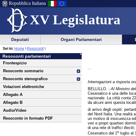
Repubblica Italiana
XV Legislatura
Menu
Vai
Menu
Vai
Deputati
Organi Parlamentari
al
al
di
di
Vai
Menu
menu
Sei in:
Home
\
Resoconti
\
ausilio
navigazione
al
di
di
Resoconti parlamentari
alla
principale
contenuto
navigazione
sezione
Frontespizio
navigazione
principale
...
Resoconto sommario
Resoconto stenografico
Interrogazioni a risposta ora
Votazioni elettroniche
BELLILLO. -
Al Ministro dell
Cesenatico è una delle local
Allegato A
nazionale. La città conta 22
da alcuni anni questa locali
Allegato B
di arrivo degli ospiti: per
Audio/Video
del Nord Italia. Una realtà a
Resoconto in formato PDF
un motivo di insicurezza ed 
veri e propri quartieri dorm
di una rete di traffici illeciti;
o
Cesenatico dal 1
luglio al 