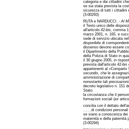
categoria e dai cittadini ch
se sia stata prevista la cos
sicurezza di tutti i cittadin
(3-00293)
RUTA e NARDUCCI. -
Al Mi
il Testo unico delle disposi
all'articolo 42-
bis,
comma 1, c
marzo 2001, n. 165, e succ
sede di servizio ubicata nel
disponibile di corrisponden
dissenso devono essere comu
il Dipartimento della Pubbl
della Polizia di Stato in qu
il 30 giugno 2005, in rispo
prevista dall'articolo 42-
bis
d
appartenenti al «Comparto S
secundis,
che le assegnazio
amministrazione di compart
nonostante tali precisazion
decreto legislativo n. 151 d
Stato;
la circostanza che il persona
formazioni sociali (
ex
artico
concilia con il dettato dell
.......di condizioni personali
se siano a conoscenza dei fa
maternità e della paternità p
(3-00294)