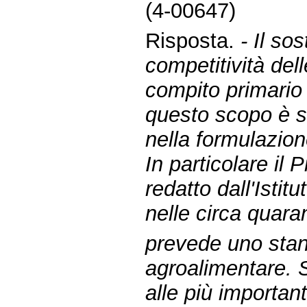
(4-00647)
Risposta.
- Il so
competitività del
compito primario
questo scopo è s
nella formulazio
In particolare il
redatto dall'Isti
nelle circa quaran
prevede uno stan
agroalimentare. Si
alle più importan