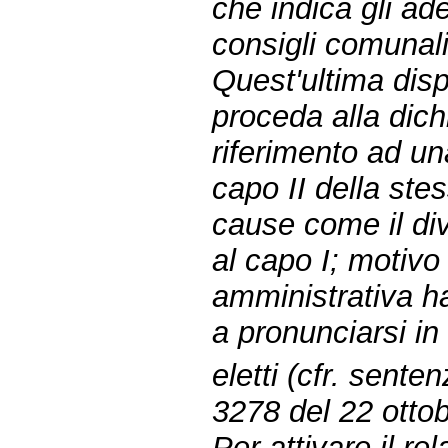
che indica gli ad
consigli comunali 
Quest'ultima disp
proceda alla dich
riferimento ad una
capo II della ste
cause come il div
al capo I; motivo
amministrativa h
a pronunciarsi in
eletti (cfr. sent
3278 del 22 otto
Per attivare il r