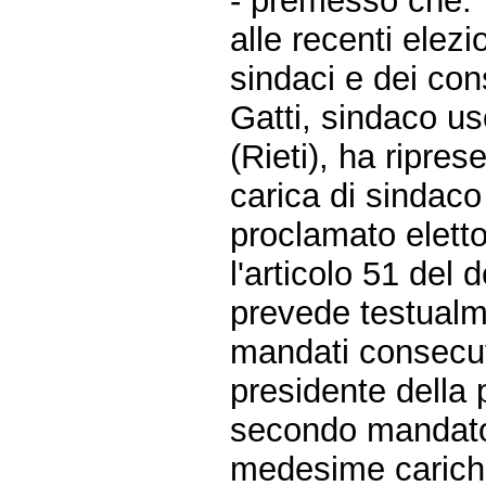
- premesso che:
alle recenti elezi
sindaci e dei con
Gatti, sindaco u
(Rieti), ha ripres
carica di sindac
proclamato eletto
l'articolo 51 del 
prevede testualm
mandati consecuti
presidente della 
secondo mandato,
medesime carich