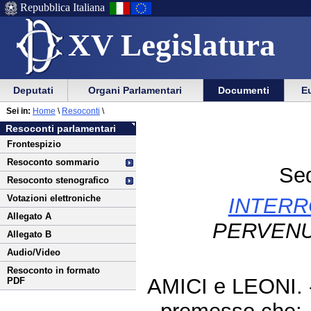
Repubblica Italiana
XV Legislatura
Menu
Vai
Menu
Vai
Deputati
Organi Parlamentari
Documenti
Eu
al
al
di
di
Vai
Menu
menu
Sei in:
Home
\
Resoconti
\
ausilio
navigazione
al
di
di
Resoconti parlamentari
alla
principale
contenuto
navigazione
sezione
Frontespizio
navigazione
principale
Resoconto sommario
Sed
Resoconto stenografico
Votazioni elettroniche
INTERR
Allegato A
PERVENU
Allegato B
Audio/Video
Resoconto in formato
AMICI e LEONI.
PDF