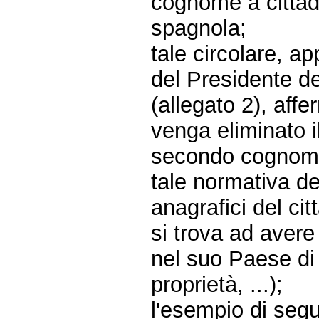
cognome a cittadin
spagnola;
tale circolare, ap
del Presidente d
(allegato 2), aff
venga eliminato i
secondo cognome
tale normativa d
anagrafici del cit
si trova ad aver
nel suo Paese di o
proprietà, ...);
l'esempio di segui