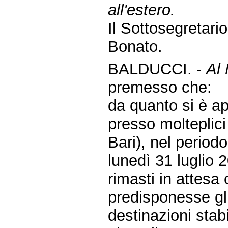
all'estero.
Il Sottosegretari
Bonato.
BALDUCCI. -
Al 
premesso che:
da quanto si è a
presso molteplici 
Bari), nel period
lunedì 31 luglio
rimasti in attes
predisponesse gli 
destinazioni sta