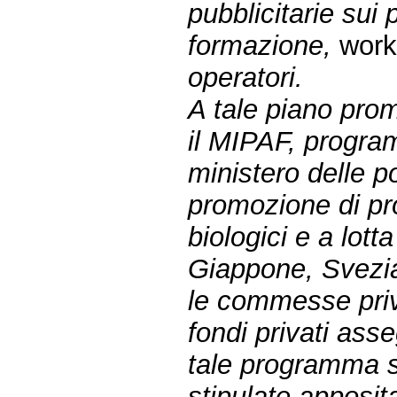
pubblicitarie sui 
formazione,
wor
operatori.
A tale piano prom
il MIPAF, program
ministero delle po
promozione di pro
biologici e a lot
Giappone, Svezia
le commesse priva
fondi privati asse
tale programma 
stipulate apposit