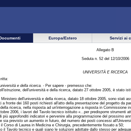
Documenti
Europa/Estero
Servizi ai 
Allegato B
Seduta n. 52 del 12/10/2006
UNIVERSITÀ E RICERCA
ritta:
università e della ricerca. -
Per sapere - premesso che:
l'istruzione, dell'università e della ricerca, datato 27 ottobre 2005, è stato isti
inistero dell'università e della ricerca, datato 18 ottobre 2005, sono stati ass
i a fronte dei 160 posti richiesti all'atto della presentazione del progetto da p
 e della ricerca, nella risposta ad un'interrogazione a risposta in Commissione
tobre 2006, i lavori del Tavolo tecnico istituito «...per predisporre strumenti at
i più approfonditi indicatori e pervenire alla programmazione del prossimo ann
 sia previsto un aumento in futuro, del numero dei posti concessi all'Università
a il Corso di Laurea in Medicina e Chirurgia, precedentemente fissato a 50;
to il Tavolo tecnico e quali siano le soluzioni adottate dallo stesso per adeguar