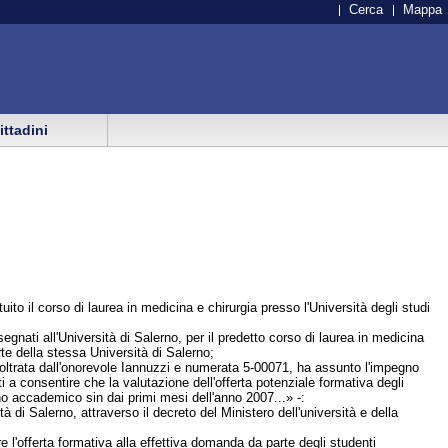
Cerca
Mappa
cittadini
tuito il corso di laurea in medicina e chirurgia presso l'Università degli studi
egnati all'Università di Salerno, per il predetto corso di laurea in medicina
arte della stessa Università di Salerno;
 inoltrata dall'onorevole Iannuzzi e numerata 5-00071, ha assunto l'impegno
ti a consentire che la valutazione dell'offerta potenziale formativa degli
o accademico sin dai primi mesi dell'anno 2007...» -:
 di Salerno, attraverso il decreto del Ministero dell'università e della
e l'offerta formativa alla effettiva domanda da parte degli studenti