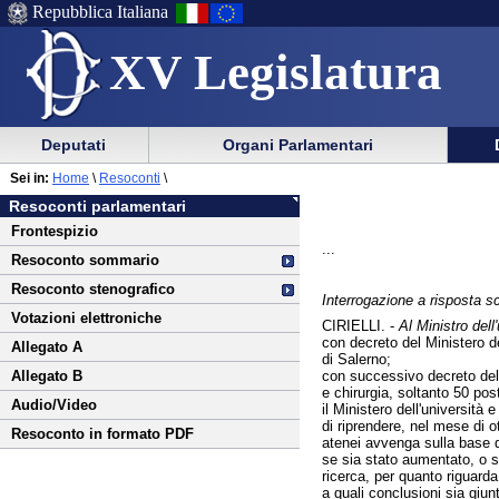
Repubblica Italiana
XV Legislatura
Menu
Vai
Menu
Vai
Deputati
Organi Parlamentari
al
al
di
di
Vai
Menu
menu
Sei in:
Home
\
Resoconti
\
ausilio
navigazione
al
di
di
Resoconti parlamentari
alla
principale
contenuto
navigazione
sezione
Frontespizio
navigazione
principale
...
Resoconto sommario
Resoconto stenografico
Interrogazione a risposta sc
Votazioni elettroniche
CIRIELLI. -
Al Ministro dell'
con decreto del Ministero del
Allegato A
di Salerno;
con successivo decreto del M
Allegato B
e chirurgia, soltanto 50 post
Audio/Video
il Ministero dell'università
di riprendere, nel mese di ot
Resoconto in formato PDF
atenei avvenga sulla base d
se sia stato aumentato, o se
ricerca, per quanto riguard
a quali conclusioni sia giun