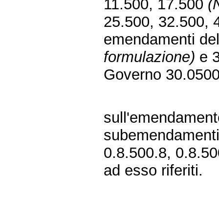
11.500, 17.500
(
25.500, 32.500, 4
emendamenti de
formulazione)
e 3
Governo 30.0500
sull'emendamento
subemendamenti 0
0.8.500.8, 0.8.50
ad esso riferiti.
Fine
Vai
al
contenuto