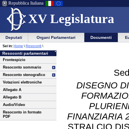
Repubblica Italiana
XV Legislatura
Menu
Vai
Menu
Vai
Deputati
Organi Parlamentari
Documenti
Eu
al
al
di
di
Vai
Menu
menu
Sei in:
Home
\
Resoconti
\
ausilio
navigazione
al
di
di
Resoconti parlamentari
alla
principale
contenuto
navigazione
sezione
Frontespizio
navigazione
principale
Resoconto sommario
Sed
Resoconto stenografico
Votazioni elettroniche
DISEGNO DI
Allegato A
FORMAZIO
Allegato B
PLURIEN
Audio/Video
Resoconto in formato
FINANZIARIA 2
PDF
STRALCIO DI