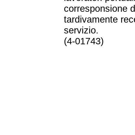
corresponsione d
tardivamente rece
servizio.
(4-01743)
Fine
Vai
al
contenuto
menu
di
navigazione
principale