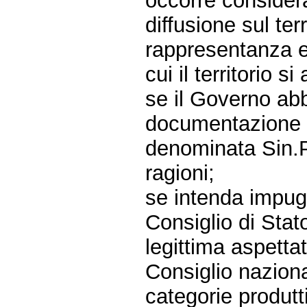
occorre considera
diffusione sul ter
rappresentanza e d
cui il territorio si 
se il Governo abb
documentazione f
denominata Sin.P
ragioni;
se intenda impugn
Consiglio di Stat
legittima aspetta
Consiglio naziona
categorie produtti