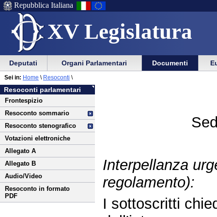
Repubblica Italiana
XV Legislatura
Menu
Vai
Menu
Vai
Deputati
Organi Parlamentari
Documenti
Eu
al
al
di
di
Vai
Menu
menu
Sei in:
Home
\
Resoconti
\
ausilio
navigazione
al
di
di
Resoconti parlamentari
alla
principale
contenuto
navigazione
sezione
Frontespizio
navigazione
principale
Resoconto sommario
Sed
Resoconto stenografico
Votazioni elettroniche
Allegato A
Interpellanza urg
Allegato B
Audio/Video
regolamento):
Resoconto in formato
PDF
I sottoscritti chie