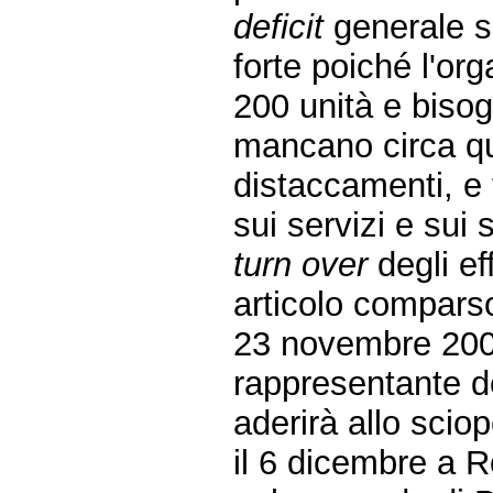
deficit
generale si
forte poiché l'org
200 unità e biso
mancano circa qu
distaccamenti, e
sui servizi e sui 
turn over
degli eff
articolo compars
23 novembre 200
rappresentante de
aderirà allo scio
il 6 dicembre a R