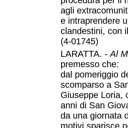
procedura per il
agli extracomunit
e intraprendere u
clandestini, con i
(4-01745)
LARATTA. -
Al Mi
premesso che:
dal pomeriggio de
scomparso a San 
Giuseppe Loria,
anni di San Giova
da una giornata d
motivi sparisce n