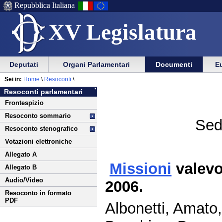
Repubblica Italiana
XV Legislatura
Menu
Vai
Menu
Vai
Deputati
Organi Parlamentari
Documenti
Eu
al
al
di
di
Vai
Menu
menu
Sei in:
Home
\
Resoconti
\
ausilio
navigazione
al
di
di
Resoconti parlamentari
alla
principale
contenuto
navigazione
sezione
Frontespizio
navigazione
principale
Resoconto sommario
Sed
Resoconto stenografico
Votazioni elettroniche
Allegato A
Missioni
valevo
Allegato B
Audio/Video
2006.
Resoconto in formato
PDF
Albonetti, Amato,