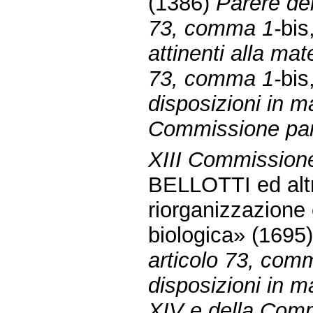
(1386)
Parere del
73, comma 1-
bis
attinenti alla mate
73, comma 1-
bis
disposizioni in m
Commissione parl
XIII Commissione
BELLOTTI ed altri
riorganizzazione 
biologica» (1695
articolo 73, com
disposizioni in ma
XIV e della Comm