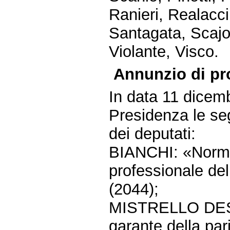
Ranieri, Realacci,
Santagata, Scajol
Violante, Visco.
Annunzio di pr
In data 11 dicem
Presidenza le seg
dei deputati:
BIANCHI: «Norme 
professionale del
(2044);
MISTRELLO DESTR
garante della par