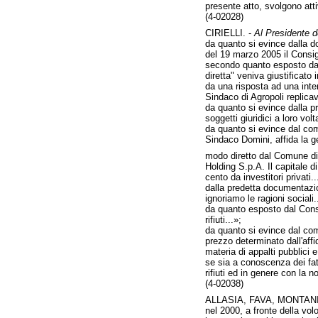
presente atto, svolgono attiv
(4-02028)
CIRIELLI. -
Al Presidente de
da quanto si evince dalla d
del 19 marzo 2005 il Consigl
secondo quanto esposto dal 
diretta" veniva giustificato 
da una risposta ad una inter
Sindaco di Agropoli replica
da quanto si evince dalla p
soggetti giuridici a loro vo
da quanto si evince dal com
Sindaco Domini, affida la ge
modo diretto dal Comune di 
Holding S.p.A. Il capitale d
cento da investitori privati..
dalla predetta documentazion
ignoriamo le ragioni sociali.
da quanto esposto dal Consi
rifiuti...»;
da quanto si evince dal comu
prezzo determinato dall'aff
materia di appalti pubblici e
se sia a conoscenza dei fat
rifiuti ed in genere con la 
(4-02038)
ALLASIA, FAVA, MONTAN
nel 2000, a fronte della vol