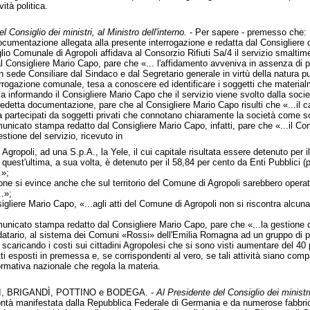
ità politica.
l Consiglio dei ministri, al Ministro dell'interno.
- Per sapere - premesso che:
ocumentazione allegata alla presente interrogazione e redatta dal Consigliere 
io Comunale di Agropoli affidava al Consorzio Rifiuti Sa/4 il servizio smaltiment
Consigliere Mario Capo, pare che «... l'affidamento avveniva in assenza di pr
in sede Consiliare dal Sindaco e dal Segretario generale in virtù della natura pu
rogazione comunale, tesa a conoscere ed identificare i soggetti che materialmen
va informando il Consigliere Mario Capo che il servizio viene svolto dalla soc
redetta documentazione, pare che al Consigliere Mario Capo risulti che «...il c
lta partecipati da soggetti privati che connotano chiaramente la società come so
unicato stampa redatto dal Consigliere Mario Capo, infatti, pare che «...il Co
stione del servizio, ricevuto in
Agropoli, ad una S.p.A., la Yele, il cui capitale risultata essere detenuto per
i quest'ultima, a sua volta, è detenuto per il 58,84 per cento da Enti Pubblici 
.»;
e si evince anche che sul territorio del Comune di Agropoli sarebbero operative
..»;
gliere Mario Capo, «...agli atti del Comune di Agropoli non si riscontra alcun
nicato stampa redatto dal Consigliere Mario Capo, pare che «...la gestione dei ri
idatario, al sistema dei Comuni «Rossi» dell'Emilia Romagna ad un gruppo di pri
 scaricando i costi sui cittadini Agropolesi che si sono visti aumentare del 40 per
ti esposti in premessa e, se corrispondenti al vero, se tali attività siano com
normativa nazionale che regola la materia.
I, BRIGANDÌ, POTTINO e BODEGA. -
Al Presidente del Consiglio dei ministri,
ontà manifestata dalla Repubblica Federale di Germania e da numerose fabbriche 