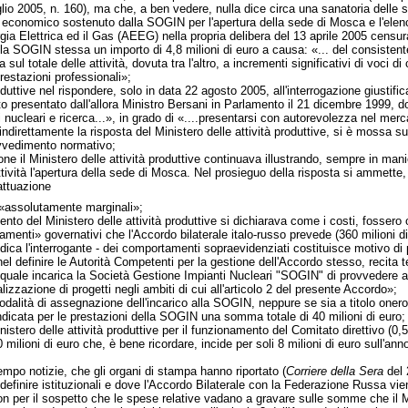
glio 2005, n. 160), ma che, a ben vedere, nulla dice circa una sanatoria delle
rto economico sostenuto dalla SOGIN per l'apertura della sede di Mosca e l'elen
ergia Elettrica ed il Gas (AEEG) nella propria delibera del 13 aprile 2005 cen
a SOGIN stessa un importo di 4,8 milioni di euro a causa: «... del consistente 
ra sul totale delle attività, dovuta tra l'altro, a incrementi significativi di voci di
restazioni professionali»;
produttive nel rispondere, solo in data 22 agosto 2005, all'interrogazione giustif
 presentato dall'allora Ministro Bersani in Parlamento il 21 dicembre 1999, dov
i nucleari e ricerca...», in grado di «....presentarsi con autorevolezza nel mer
rettamente la risposta del Ministero delle attività produttive, si è mossa sul
ovvedimento normativo;
zione il Ministero delle attività produttive continuava illustrando, sempre in m
attività l'apertura della sede di Mosca. Nel prosieguo della risposta si ammet
'attuazione
 «assolutamente marginali»;
mento del Ministero delle attività produttive si dichiarava come i costi, fosse
iamenti» governativi che l'Accordo bilaterale italo-russo prevede (360 milioni d
udica l'interrogante - dei comportamenti sopraevidenziati costituisce motivo di
el definire le Autorità Competenti per la gestione dell'Accordo stesso, recita tes
il quale incarica la Società Gestione Impianti Nucleari "SOGIN" di provvedere a
alizzazione di progetti negli ambiti di cui all'articolo 2 del presente Accordo»;
modalità di assegnazione dell'incarico alla SOGIN, neppure se sia a titolo oner
e indicata per le prestazioni della SOGIN una somma totale di 40 milioni di e
inistero delle attività produttive per il funzionamento del Comitato direttivo 
milioni di euro che, è bene ricordare, incide per soli 8 milioni di euro sull'an
mpo notizie, che gli organi di stampa hanno riportato (
Corriere della Sera
del 
definire istituzionali e dove l'Accordo Bilaterale con la Federazione Russa vie
on per il sospetto che le spese relative vadano a gravare sulle somme che il M