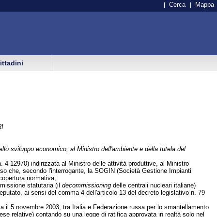
Cerca
Mappa
cittadini
I
dello sviluppo economico, al Ministro dell'ambiente e della tutela del
4-12970) indirizzata al Ministro delle attività produttive, al Ministro
to uso che, secondo l'interrogante, la SOGIN (Società Gestione Impianti
 copertura normativa;
missione statutaria (il
decommissioning
delle centrali nucleari italiane)
eputato, ai sensi del comma 4 dell'articolo 13 del decreto legislativo n. 79
oma il 5 novembre 2003, tra Italia e Federazione russa per lo smantellamento
e relative) contando su una legge di ratifica approvata in realtà solo nel