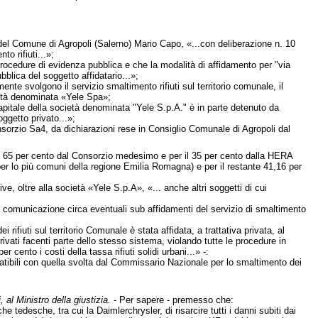
del Comune di Agropoli (Salerno) Mario Capo, «...con deliberazione n. 10
o rifiuti...»;
ocedure di evidenza pubblica e che la modalità di affidamento per "via
bblica del soggetto affidatario...»;
te svolgono il servizio smaltimento rifiuti sul territorio comunale, il
ietà denominata «Yele Spa»;
apitale della società denominata "Yele S.p.A." è in parte detenuto da
ggetto privato...»;
nsorzio Sa4, da dichiarazioni rese in Consiglio Comunale di Agropoli dal
 il 65 per cento dal Consorzio medesimo e per il 35 per cento dalla HERA
(per lo più comuni della regione Emilia Romagna) e per il restante 41,16 per
, oltre alla società «Yele S.p.A», «... anche altri soggetti di cui
a comunicazione circa eventuali sub affidamenti del servizio di smaltimento
fiuti sul territorio Comunale è stata affidata, a trattativa privata, al
vati facenti parte dello stesso sistema, violando tutte le procedure in
 cento i costi della tassa rifiuti solidi urbani...» -:
patibili con quella svolta dal Commissario Nazionale per lo smaltimento dei
 al Ministro della giustizia.
- Per sapere - premesso che:
tedesche, tra cui la Daimlerchrysler, di risarcire tutti i danni subiti dai