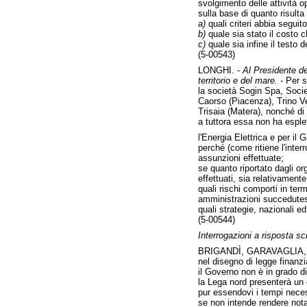
svolgimento delle attività o
sulla base di quanto risulta a
a)
quali criteri abbia seguit
b)
quale sia stato il costo c
c)
quale sia infine il testo 
(5-00543)
LONGHI. -
Al Presidente del
territorio e del mare.
- Per s
la società Sogin Spa, Socie
Caorso (Piacenza), Trino Ve
Trisaia (Matera), nonché di i
a tuttora essa non ha esplet
l'Energia Elettrica e per il 
perché (come ritiene l'inter
assunzioni effettuate;
se quanto riportato dagli o
effettuati, sia relativamente
quali rischi comporti in ter
amministrazioni succedutes
quali strategie, nazionali ed
(5-00544)
Interrogazioni a risposta scr
BRIGANDÌ, GARAVAGLIA, 
nel disegno di legge finanzi
il Governo non è in grado d
la Lega nord presenterà un
pur essendovi i tempi neces
se non intende rendere nota 