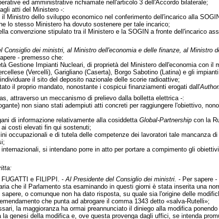
perative ed amministrative richiamate nell'articolo 3 dell'Accordo bilaterale;
gli atti del Ministero -:
o il Ministro dello sviluppo economico nel conferimento dell'incarico alla SOGI
he lo stesso Ministero ha dovuto sostenere per tale incarico;
della convenzione stipulato tra il Ministero e la SOGIN a fronte dell'incarico as
 Consiglio dei ministri, al Ministro dell'economia e delle finanze, al Ministro 
apere - premesso che:
tà Gestione Impianti Nucleari, di proprietà del Ministero dell'economia con il 
rcellese (Vercelli), Garigliano (Caserta), Borgo Sabotino (Latina) e gli impia
ndividuare il sito del deposito nazionale delle scorie radioattive;
ato il proprio mandato, nonostante i cospicui finanziamenti erogati dall'
Author
Gas, attraverso un meccanismo di prelievo dalla bolletta elettrica -:
rogante) non siano stati adempiuti atti concreti per raggiungere l'obiettivo, no
rgani di informazione relativamente alla cosiddetta
Global-Partnership
con la Rus
 ai costi elevati fin qui sostenuti;
mini occupazionali e di tutela delle competenze dei lavoratori tale mancanza di
i;
 internazionali, si intendano porre in atto per portare a compimento gli obiettiv
itta:
FUGATTI e FILIPPI. -
Al Presidente del Consiglio dei ministri. -
Per sapere -
aria che il Parlamento sta esaminando in questi giorni è stata inserita una norm
i sapere, o comunque non ha dato risposta, su quale sia l'origine delle modific
 emendamento che punta ad abrogare il comma 1343 detto «salva-Rutelli»;
sari, la maggioranza ha ormai preannunciato il diniego alla modifica ponendo l
la genesi della modifica e, ove questa provenga dagli uffici, se intenda promuov