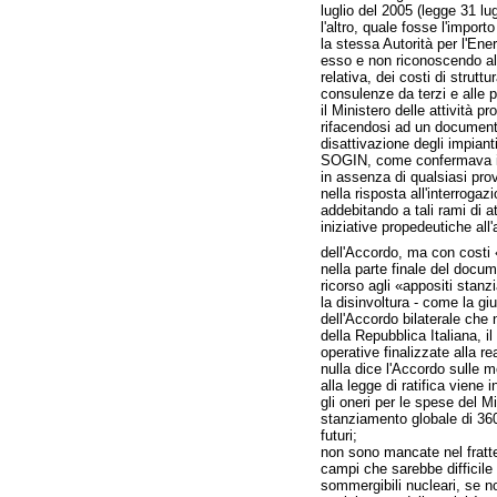
luglio del 2005 (legge 31 lu
l'altro, quale fosse l'impo
la stessa Autorità per l'En
esso e non riconoscendo all
relativa, dei costi di struttu
consulenze da terzi e alle p
il Ministero delle attività 
rifacendosi ad un documento
disattivazione degli impiant
SOGIN, come confermava indi
in assenza di qualsiasi pr
nella risposta all'interroga
addebitando a tali rami di 
iniziative propedeutiche all
dell'Accordo, ma con costi
nella parte finale del docu
ricorso agli «appositi stanz
la disinvoltura - come la gi
dell'Accordo bilaterale che n
della Repubblica Italiana, 
operative finalizzate alla re
nulla dice l'Accordo sulle 
alla legge di ratifica vien
gli oneri per le spese del M
stanziamento globale di 360 
futuri;
non sono mancate nel fratte
campi che sarebbe difficile 
sommergibili nucleari, se n