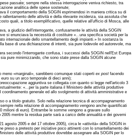
 spese passate; sempre nella stessa interrogazione veniva richiesto, tra
cazione analitica delle spese sostenute;
surava il comportamento della SOGIN esprimendosi in maniera critica su di
rallentamento delle attività e della rilevante incidenza, sia assoluta che
 costo quali, a titolo esemplificativo, quelle relative all'ufficio di Mosca, alle
icava, a giudizio dell'interrogante, confusamente le attività della SOGIN
e si enunciava la necessità di costituire «...una specifica società per la
cato internazionale dello smantellamento degli impianti.» In sostanza la
la base di una dichiarazione di intenti, sia pure lodevole ed autorevole, ma
aniera secondo l'interrogante confusa, i successi della SOGIN nell'Est Europa
te, sia pure minimizzando, che sono state prese dalla SOGIN alcune
ro o meno «marginali», sarebbero comunque stati coperti
ex post
facendo
i euro su un arco temporale di dieci anni);
 preoccupazione aggiuntiva se collegata con quanto si legge nell'articolo 3
tualmente: «...per la parte italiana il Ministero delle attività produttive
l coordinamento generale ed allo svolgimento di attività amministrative e
oso o a titolo gratuito. Solo nella relazione tecnica di accompagnamento
uro; sempre nella relazione di accompagnamento vengono anche quantificati
(0,50 milioni di euro). Entrambe le somme vengono a gravare sullo
no 2005 mentre la residua parte sarà a carico delle annualità e dei governi
21 agosto 2005 e del 17 ottobre 2005), circa le «attività» della SOGIN in
ne preso a pretesto per iniziative poco attinenti con lo smantellamento dei
inistero delle attività produttive dovrebbe assegnare alla SOGIN per lo