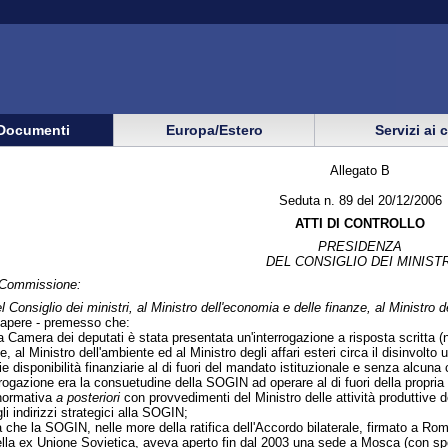
Documenti
Europa/Estero
Servizi ai 
Allegato B
Seduta n. 89 del 20/12/2006
ATTI DI CONTROLLO
PRESIDENZA
DEL CONSIGLIO DEI MINISTR
n Commissione:
 Consiglio dei ministri, al Ministro dell'economia e delle finanze, al Ministro 
apere - premesso che:
a Camera dei deputati è stata presentata un'interrogazione a risposta scritta (n. 
e, al Ministro dell'ambiente ed al Ministro degli affari esteri circa il disinvol
ie disponibilità finanziarie al di fuori del mandato istituzionale e senza alcuna
rogazione era la consuetudine della SOGIN ad operare al di fuori della propria 
 normativa
a posteriori
con provvedimenti del Ministro delle attività produttive d
i indirizzi strategici alla SOGIN;
va che la SOGIN, nelle more della ratifica dell'Accordo bilaterale, firmato a R
ella ex Unione Sovietica, aveva aperto fin dal 2003 una sede a Mosca (con spes