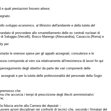
N e quali prestazioni fossero attese;
segnato.
dello sviluppo economico, al Ministro dell'ambiente e della tutela del
mandato di provvedere allo smantellamento delle ex centrali nucleari di
nti di Saluggia (Vercelli), Bosco Marengo (Alessandria), Casaccia (Roma) e
ity
per
nostante le onerose spese per gli appalti assegnati, consulenze e le
sia corrisponda al vero sia relativamente all'inesistenza di lavori fin qui
 perseguimento degli obiettivi da parte dei vari componenti delle
i assegnati e per la tutela delle professionalità del personale della Sogin.
 premesso che:
a che accorcia i tempi di prescrizione degli illeciti amministrativi;
he;
a fiducia anche alla Camera dei deputati -:
ere azioni disciplinari nei confronti di tecnici che, secondo i firmatari del