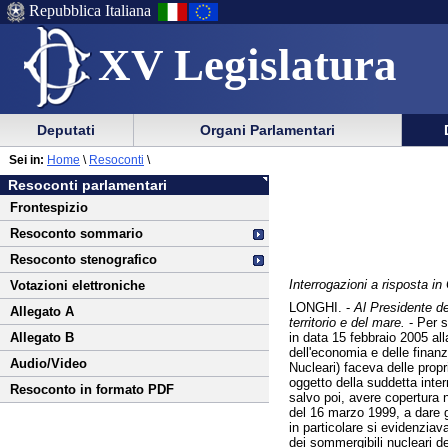
Repubblica Italiana
XV Legislatura
Menu
Vai
Menu
Vai
Deputati
Organi Parlamentari
al
al
di
di
Vai
Menu
menu
Sei in:
Home
\
Resoconti
\
ausilio
navigazione
al
di
di
Resoconti parlamentari
alla
principale
contenuto
navigazione
sezione
Frontespizio
navigazione
principale
Resoconto sommario
Resoconto stenografico
Interrogazioni a risposta i
Votazioni elettroniche
LONGHI. -
Al Presidente del
Allegato A
territorio e del mare.
- Per s
in data 15 febbraio 2005 all
Allegato B
dell'economia e delle finanz
Audio/Video
Nucleari) faceva delle propr
oggetto della suddetta inter
Resoconto in formato PDF
salvo poi, avere copertura
del 16 marzo 1999, a dare gl
in particolare si evidenzia
dei sommergibili nucleari d