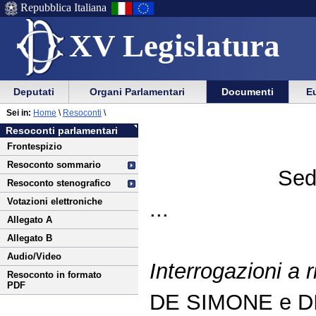
Repubblica Italiana
XV Legislatura
Menu
Vai
Menu
Vai
Deputati
Organi Parlamentari
Documenti
Eu
al
al
di
di
Vai
Menu
menu
Sei in:
Home
\
Resoconti
\
ausilio
navigazione
al
di
di
Resoconti parlamentari
alla
principale
contenuto
navigazione
sezione
Frontespizio
navigazione
principale
Resoconto sommario
Sed
Resoconto stenografico
Votazioni elettroniche
...
Allegato A
Allegato B
Audio/Video
Interrogazioni a r
Resoconto in formato
PDF
DE SIMONE e D