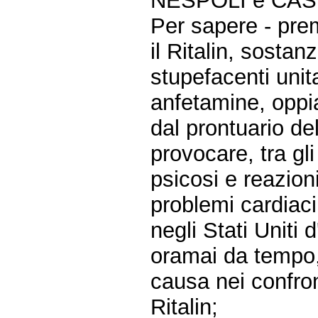
NESPOLI e CAS
Per sapere - pre
il Ritalin, sostan
stupefacenti unit
anfetamine, oppia
dal prontuario de
provocare, tra gli 
psicosi e reazion
problemi cardiaci
negli Stati Uniti 
oramai da tempo, 
causa nei confron
Ritalin;