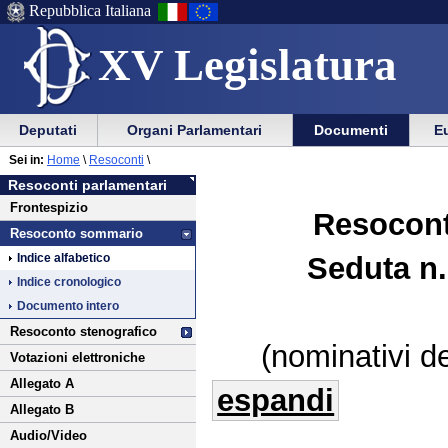
Repubblica Italiana
XV Legislatura
Menu
Vai
Menu
Vai
Deputati
Organi Parlamentari
Documenti
Eu
al
al
di
di
Vai
Menu
menu
Sei in:
Home
\
Resoconti
\
ausilio
navigazione
al
di
di
Resoconti parlamentari
alla
principale
contenuto
navigazione
sezione
Frontespizio
navigazione
principale
Resocont
Resoconto sommario
Seduta n.
Indice alfabetico
Indice cronologico
Documento intero
Resoconto stenografico
(nominativi de
Votazioni elettroniche
Allegato A
espandi
Allegato B
Audio/Video