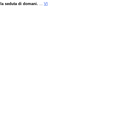
lla seduta di domani.
...
VI