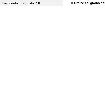
Ordine del giorno de
Resoconto in formato PDF
Fine
Vai
al
contenuto
menu
di
navigazione
principale