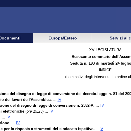
Documenti
Europa/Estero
Servizi ai 
XV LEGISLATURA
Resoconto sommario dell'Assem
Seduta n. 193 di martedì 24 lugli
INDICE
(nominativi degli intervenuti in ordine a
ione del disegno di legge di conversione del decreto-legge n. 81 del 2007
io dei lavori dell'Assemblea.
...
IV
sione del disegno di legge di conversione n. 2582-A.
...
IV
i elettroniche
(
ore 15,23
) ...
IV
.
...
IV
sione.
...
IV
 e per la risposta a strumenti del sindacato ispettivo.
...
V