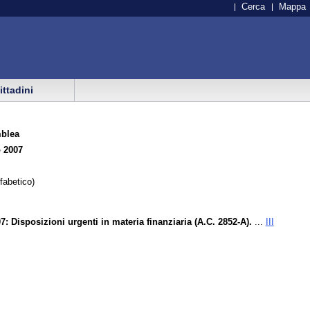
Cerca
Mappa
cittadini
blea
o 2007
lfabetico)
: Disposizioni urgenti in materia finanziaria (A.C. 2852-A).
...
III