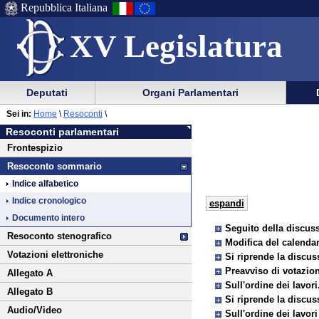
Repubblica Italiana
XV Legislatura
Menu
Vai
Menu
Vai
Deputati
Organi Parlamentari
al
al
di
di
Vai
Menu
menu
Sei in:
Home
\
Resoconti
\
ausilio
navigazione
al
di
di
Resoconti parlamentari
alla
principale
contenuto
navigazione
sezione
Frontespizio
navigazione
principale
Resoconto sommario
Indice alfabetico
Indice cronologico
espandi
Documento intero
Seguito della discuss
Resoconto stenografico
Modifica del calendar
Votazioni elettroniche
Si riprende la discus
Preavviso di votazion
Allegato A
Sull'ordine dei lavori
Allegato B
Si riprende la discus
Audio/Video
Sull'ordine dei lavori