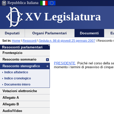
Repubblica Italiana
XV Legislatura
Menu
Vai
Menu
Vai
Deputati
Organi Parlamentari
Documenti
Eu
al
al
di
di
Vai
Menu
menu
Sei in:
Home
\
Resoconti
\
Seduta n. 98 di giovedì 25 gennaio 2007
\ Resoconto 
ausilio
navigazione
al
di
di
Resoconti parlamentari
alla
principale
contenuto
navigazione
sezione
Frontespizio
navigazione
principale
Resoconto sommario
PRESIDENTE
. Poiché nel corso della 
Resoconto stenografico
momento i termini di preavviso di cinque 
Indice alfabetico
Indice cronologico
Documento intero
Votazioni elettroniche
Allegato A
Allegato B
Audio/Video