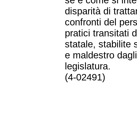
se e come si inte
disparità di trat
confronti del per
pratici transitati 
statale, stabilit
e maldestro dagli 
legislatura.
(4-02491)
Fine
Vai
al
contenuto
menu
di
navigazione
principale