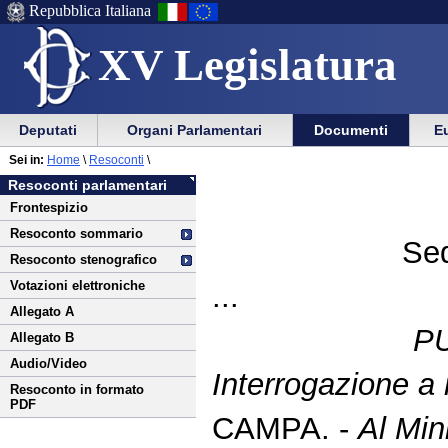
Repubblica Italiana
XV Legislatura
Menu
Vai
Menu
Vai
Deputati
Organi Parlamentari
Documenti
Eu
al
al
di
di
Vai
Menu
menu
Sei in:
Home
\
Resoconti
\
ausilio
navigazione
al
di
di
Resoconti parlamentari
alla
principale
contenuto
navigazione
sezione
Frontespizio
navigazione
principale
Resoconto sommario
Sed
Resoconto stenografico
Votazioni elettroniche
...
Allegato A
P
Allegato B
Audio/Video
Interrogazione a 
Resoconto in formato
PDF
CAMPA. -
Al Min