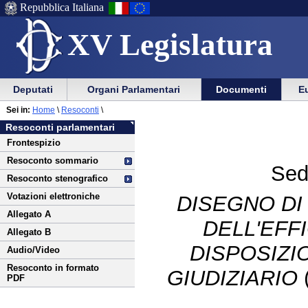
Repubblica Italiana
XV Legislatura
Menu
Vai
Menu
Vai
Deputati
Organi Parlamentari
Documenti
Eu
al
al
di
di
Vai
Menu
menu
Sei in:
Home
\
Resoconti
\
ausilio
navigazione
al
di
di
Resoconti parlamentari
alla
principale
contenuto
navigazione
sezione
Frontespizio
navigazione
principale
Resoconto sommario
Sed
Resoconto stenografico
Votazioni elettroniche
DISEGNO DI
Allegato A
DELL'EFF
Allegato B
DISPOSIZI
Audio/Video
Resoconto in formato
GIUDIZIARIO
PDF