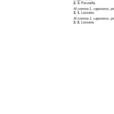
2. 3.
Pecorella.
Al comma 1, capoverso, prim
2. 1.
Lussana.
Al comma 1, capoverso, prim
2. 2.
Lussana.
Fine
Vai
al
contenuto
menu
di
navigazione
principale