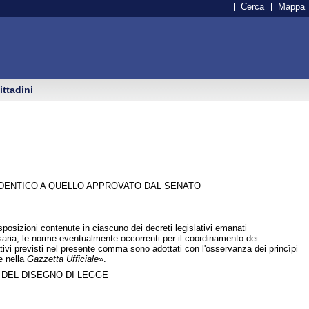
Cerca
Mappa
cittadini
IDENTICO A QUELLO APPROVATO DAL SENATO
isposizioni contenute in ciascuno dei decreti legislativi emanati
cessaria, le norme eventualmente occorrenti per il coordinamento dei
ativi previsti nel presente comma sono adottati con l'osservanza dei princìpi
ne nella
Gazzetta Ufficiale
».
 DEL DISEGNO DI LEGGE