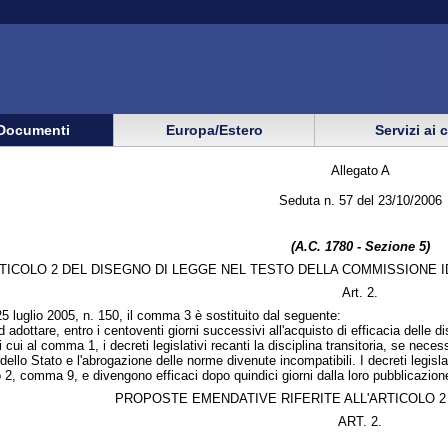
Documenti
Europa/Estero
Servizi ai 
Allegato A
Seduta n. 57 del 23/10/2006
(A.C. 1780 - Sezione 5)
TICOLO 2 DEL DISEGNO DI LEGGE NEL TESTO DELLA COMMISSIONE 
Art. 2.
 25 luglio 2005, n. 150, il comma 3 è sostituito dal seguente:
adottare, entro i centoventi giorni successivi all'acquisto di efficacia delle d
di cui al comma 1, i decreti legislativi recanti la disciplina transitoria, se ne
dello Stato e l'abrogazione delle norme divenute incompatibili. I decreti legisl
colo 2, comma 9, e divengono efficaci dopo quindici giorni dalla loro pubblicazio
PROPOSTE EMENDATIVE RIFERITE ALL'ARTICOLO 2
ART. 2.