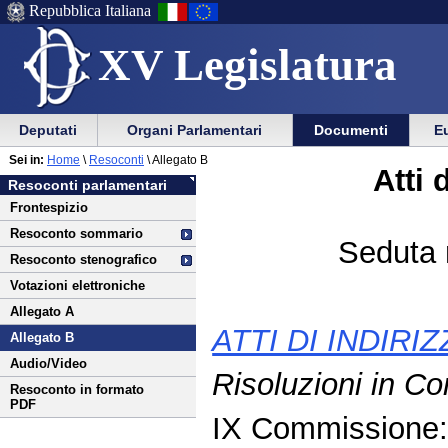
Repubblica Italiana
XV Legislatura
Menu
Vai
Menu
Vai
Deputati
Organi Parlamentari
Documenti
Eu
al
al
di
di
Vai
Menu
menu
Sei in:
Home
\
Resoconti
\ Allegato B
ausilio
navigazione
Atti 
al
di
di
Resoconti parlamentari
alla
principale
contenuto
navigazione
sezione
Frontespizio
navigazione
principale
Resoconto sommario
Seduta 
Resoconto stenografico
Votazioni elettroniche
Allegato A
ATTI DI INDIRI
Allegato B
Audio/Video
Risoluzioni in C
Resoconto in formato
PDF
IX Commissione