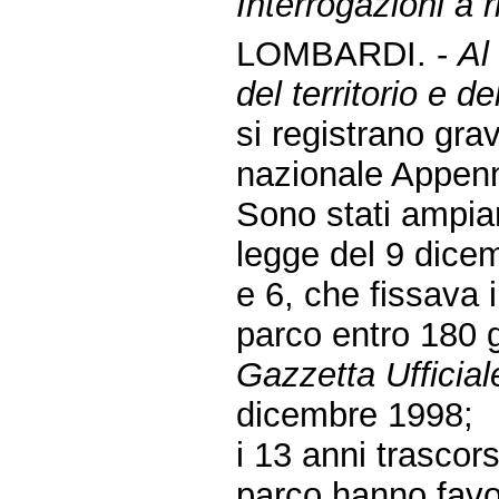
Interrogazioni a r
LOMBARDI. -
Al
del territorio e d
si registrano gravi
nazionale Appenn
Sono stati ampiam
legge del 9 dicem
e 6, che fissava i
parco entro 180 g
Gazzetta Ufficial
dicembre 1998;
i 13 anni trascors
parco hanno favori