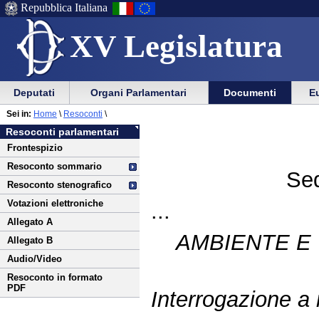
Repubblica Italiana
XV Legislatura
Menu
Vai
Menu
Vai
Deputati
Organi Parlamentari
Documenti
Eu
al
al
di
di
Vai
Menu
menu
Sei in:
Home
\
Resoconti
\
ausilio
navigazione
al
di
di
Resoconti parlamentari
alla
principale
contenuto
navigazione
sezione
Frontespizio
navigazione
principale
Resoconto sommario
Sed
Resoconto stenografico
Votazioni elettroniche
...
Allegato A
AMBIENTE E 
Allegato B
Audio/Video
Resoconto in formato
PDF
Interrogazione a