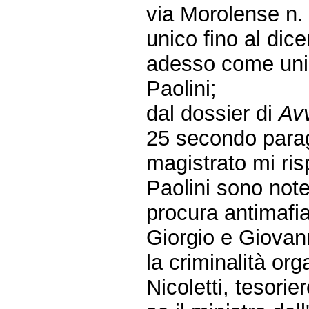
via Morolense n.
unico fino al di
adesso come unico
Paolini;
dal dossier di
Av
25 secondo paragr
magistrato mi ris
Paolini sono note
procura antimafia 
Giorgio e Giovann
la criminalità or
Nicoletti, tesori