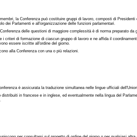
membri, la Conferenza può costituire gruppi di lavoro, composti di Presidenti co
uolo dei Parlamenti e all'organizzazione delle funzioni parlamentari.
Conferenza delle questioni di maggiore complessità è di norma preparato da gr
 i criteri di formazione di ciascun gruppo di lavoro e ne affida il coordinament
ono essere iscritte all'ordine del giorno.
iscono alla Conferenza con una o più relazioni.
Conferenza è assicurata la traduzione simultanea nelle lingue ufficiali dell'Unio
 distribuiti in francese e in inglese, ed eventualmente nella lingua del Parlame
.
riuniscono per consultarsi sul progetto di ordine del giorno o per qualsiasi altr