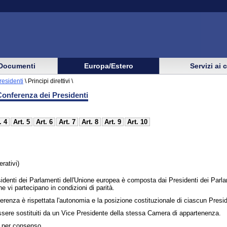
Documenti
Europa/Estero
Servizi ai 
residenti
\
Principi direttivi \
a Conferenza dei Presidenti
. 4
Art. 5
Art. 6
Art. 7
Art. 8
Art. 9
Art. 10
rativi)
identi dei Parlamenti dell'Unione europea è composta dai Presidenti dei Parla
 vi partecipano in condizioni di parità.
nferenza è rispettata l'autonomia e la posizione costituzionale di ciascun Presi
ssere sostituiti da un Vice Presidente della stessa Camera di appartenenza.
 per consenso.