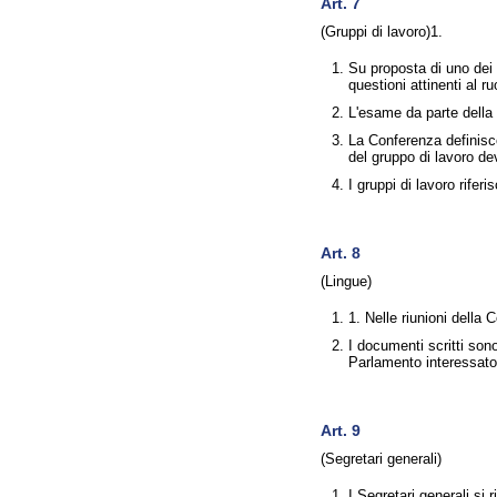
Art. 7
(Gruppi di lavoro)1.
Su proposta di uno dei 
questioni attinenti al r
L'esame da parte della 
La Conferenza definisce
del gruppo di lavoro dev
I gruppi di lavoro rifer
Art. 8
(Lingue)
1. Nelle riunioni della 
I documenti scritti sono
Parlamento interessato
Art. 9
(Segretari generali)
I Segretari generali si 