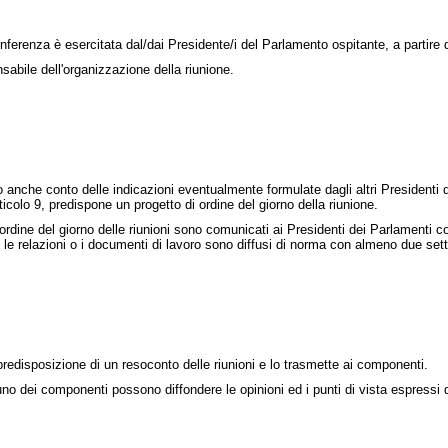
ferenza è esercitata dal/dai Presidente/i del Parlamento ospitante, a partire 
abile dell'organizzazione della riunione.
anche conto delle indicazioni eventualmente formulate dagli altri Presidenti de
articolo 9, predispone un progetto di ordine del giorno della riunione.
 ordine del giorno delle riunioni sono comunicati ai Presidenti dei Parlamenti c
e; le relazioni o i documenti di lavoro sono diffusi di norma con almeno due set
redisposizione di un resoconto delle riunioni e lo trasmette ai componenti.
o dei componenti possono diffondere le opinioni ed i punti di vista espressi 