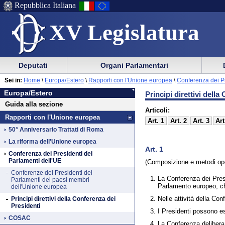
Repubblica Italiana
XV Legislatura
Menu
Vai
Menu
Vai
Deputati
Organi Parlamentari
al
al
di
di
Vai
Menu
menu
Sei in:
Home
\
Europa/Estero
\
Rapporti con l'Unione europea
\
Conferenza dei P
ausilio
navigazione
Europa/Estero
al
di
di
Europa/Estero
Principi direttivi dell
alla
principale
contenuto
navigazione
sezione
Guida alla sezione
navigazione
principale
Articoli:
Rapporti con l'Unione europea
Art. 1
Art. 2
Art. 3
Art
50° Anniversario Trattati di Roma
La riforma dell'Unione europea
Art. 1
Conferenza dei Presidenti dei
Parlamenti dell'UE
(Composizione e metodi ope
Conferenze dei Presidenti dei
La Conferenza dei Pres
Parlamenti dei paesi membri
Parlamento europeo, che
dell'Unione europea
Nelle attività della Co
Principi direttivi della Conferenza dei
Presidenti
I Presidenti possono e
COSAC
La Conferenza delibera