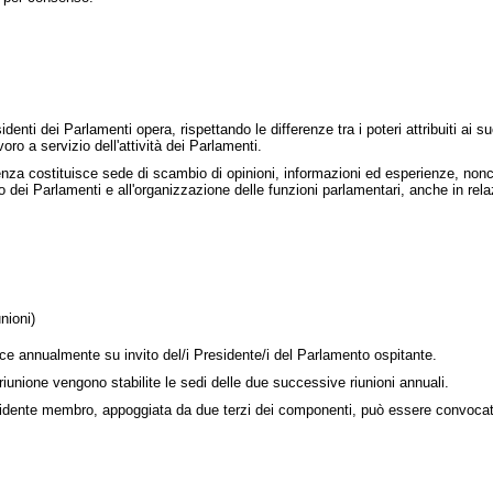
enti dei Parlamenti opera, rispettando le differenze tra i poteri attribuiti ai 
ro a servizio dell'attività dei Parlamenti.
renza costituisce sede di scambio di opinioni, informazioni ed esperienze, nonc
lo dei Parlamenti e all'organizzazione delle funzioni parlamentari, anche in rel
nioni)
ce annualmente su invito del/i Presidente/i del Parlamento ospitante.
riunione vengono stabilite le sedi delle due successive riunioni annuali.
idente membro, appoggiata da due terzi dei componenti, può essere convocata