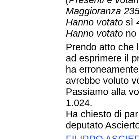
Maggioranza 23
Hanno votato
sì
Hanno votato
n
Prendo atto che l
ad esprimere il p
ha erroneamente 
avrebbe voluto vo
Passiamo alla vot
1.024.
Ha chiesto di parl
deputato Ascierto
FILIPPO ASCIE