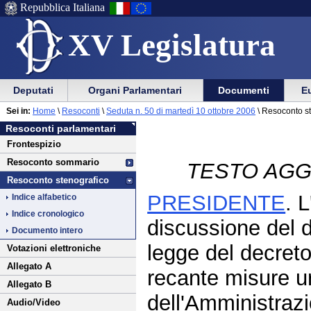
Repubblica Italiana
XV Legislatura
Menu
Vai
Menu
Vai
Deputati
Organi Parlamentari
Documenti
Eu
al
al
di
di
Vai
Menu
menu
Sei in:
Home
\
Resoconti
\
Seduta n. 50 di martedì 10 ottobre 2006
\ Resoconto s
ausilio
navigazione
al
di
di
Resoconti parlamentari
alla
principale
contenuto
navigazione
sezione
Frontespizio
navigazione
principale
Resoconto sommario
TESTO AGG
Resoconto stenografico
PRESIDENTE
. 
Indice alfabetico
Indice cronologico
discussione del 
Documento intero
legge del decret
Votazioni elettroniche
Allegato A
recante misure ur
Allegato B
dell'Amministrazi
Audio/Video