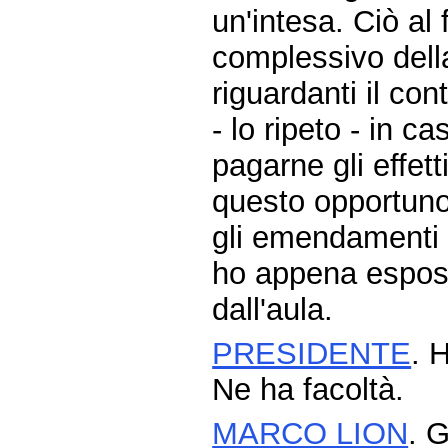
un'intesa. Ciò al 
complessivo della
riguardanti il co
- lo ripeto - in c
pagarne gli effet
questo opportuno 
gli emendamenti s
ho appena espost
dall'aula.
PRESIDENTE
. 
Ne ha facoltà.
MARCO LION
. 