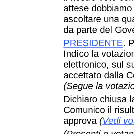
attese dobbiamo 
ascoltare una qu
da parte del Gov
PRESIDENTE
. 
Indìco la votazi
elettronico, sul
accettato dalla 
(Segue la votazi
Dichiaro chiusa l
Comunico il risul
approva
(
Vedi vo
(Presenti e votan